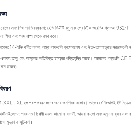
ক্ষা
িরোধের এবং শিখা প্রতিবন্ধকতা: হেভি ডিউটি ​​ব্লু এবং গ্রে স্টিক ওয়েল্ডিং গ্লাভস 932°
োলা শিখা এবং গরম বাষ্প থেকে রক্ষা করে।
কভারেজ: 14-ইঞ্চি বর্ধিত নকশা, লম্বা কাফগুলি ধ্বংসাবশেষ এবং উচ্চ-তাপমাত্রার সরঞ্জামগুলি নাকাল 
ীর্ণ এলাকা: তালু এবং আঙ্গুলের অতিরিক্ত চামড়ার শক্তিবৃদ্ধি আছে। আমাদের পণ্যগুলি
 মান রয়েছে৷
বিবরণ
-XXL। XL হল প্রাপ্তবয়স্কদের জন্য জনপ্রিয় আকার। তাদের বেশিরভাগই ইউনিসেক্স 
াস্টমাইজেশন: প্রধানত বিরোধী ময়লা কালো বা বাদামী. আমরা কালো এবং হলুদ বা ধূসর এবং
গো মুদ্রণ বা সূচিকর্ম।