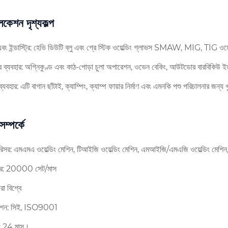
লিকেশন দৃশ্যকল্প
 এবং ইন্ডাস্ট্রি: হেভি ডিউটি ​​ব্লু এবং গ্রে স্টিক ওয়েল্ডিং গ্লাভস SMAW, MIG, TIG ওয
ীর ব্যবহার: অগ্নিকুণ্ড এবং কাঠ-পোড়া চুলা অপারেশন, ওভেন বেকিং, আউটডোর বারবিকিউ ই
ব্যবহার: এটি বাগান ছাঁটাই, ক্যাম্পিং, ক্যাম্প ফায়ার নির্মাণ এবং এমনকি পশু পরিচালনার জন্য
সম্পর্কে
রিসর: এমএমএ ওয়েল্ডিং মেশিন, টিআইজি ওয়েল্ডিং মেশিন, এমআইজি/এমএজি ওয়েল্ডিং মেশিন, এ
িটর: 20000 সেট/মাস
রা বিশ্বে
িকেশন: সিই, ISO9001
্টি: 24 মাস।