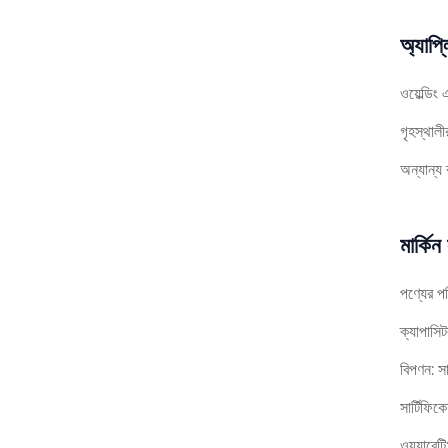
অ্যাপ্
ওয়েল্ডিং
গৃহস্থাল
অন্যান্য 
মার্কিন 
পণ্যের প
ক্যাপাস
বিপণন: সা
সার্টিফ
ওয়্যারেন