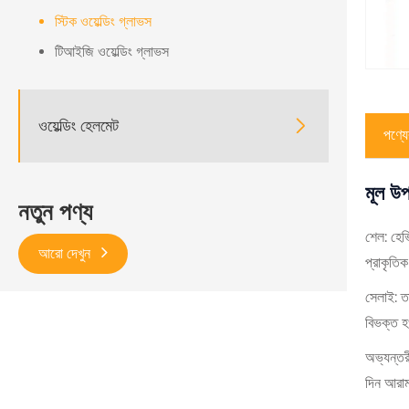
স্টিক ওয়েল্ডিং গ্লাভস
টিআইজি ওয়েল্ডিং গ্লাভস
ওয়েল্ডিং হেলমেট

পণ্যের
মূল উপ
নতুন পণ্য
শেল: হেভি
আরো দেখুন
প্রাকৃতি
সেলাই: ত
বিভক্ত 
অভ্যন্তর
দিন আরাম