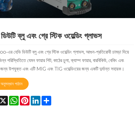
ডিউটি ​​ব্লু এবং গ্রে স্টিক ওয়েল্ডিং গ্লাভস
র হেভি ডিউটি ​​ব্লু এবং গ্রে স্টিক ওয়েল্ডিং গ্লাভস, আগুন-প্রতিরোধী চামড়া দিয়ে
ভিন্ন পরিস্থিতিতে যেমন ফায়ার পিট, কাঠের চুলা, ক্যাম্প ফায়ার, বারবিকিউ, বেকিং এবং
জন্য উপযুক্ত এবং এটি MIG এবং TIG ওয়েল্ডিংয়ের জন্য একটি দুর্দান্ত সহায়ক।
অনুসন্ধান পাঠান
acebook
X
WhatsApp
Pinterest
LinkedIn
Share