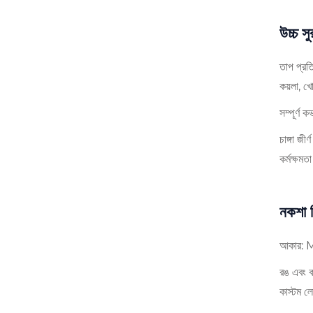
উচ্চ সুর
তাপ প্রত
কয়লা, খ
সম্পূর্ণ 
চাঙ্গা জ
কর্মক্ষমতা
নকশা 
আকার: M
রঙ এবং ক
কাস্টম লো