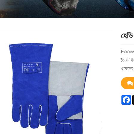
হেভি 
Foowoo-এ
তৈরি, বি
ওভেনের 
F