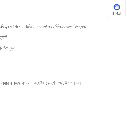
E-Mail
়েল্ডিং, সেইসাথে ফোরজিং এবং মেটালওয়ার্কিংয়ের জন্য উপযুক্ত।
ত্যাদি।
 খুব উপযুক্ত।
য়ার প্লাজমা কাটার। ওয়েল্ডিং হেলমেট, ওয়েল্ডিং গ্লাভস।