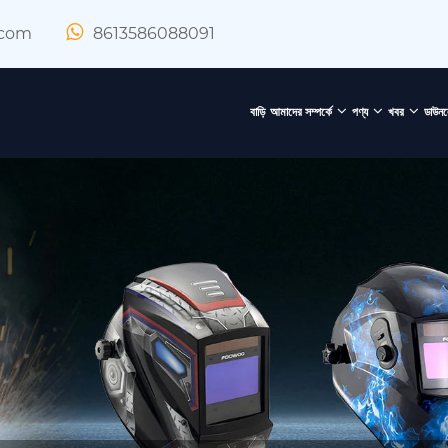
.com
8613586088091
বাড়ি
আমাদের সম্পর্কে
পণ্য
খবর
ডাউন