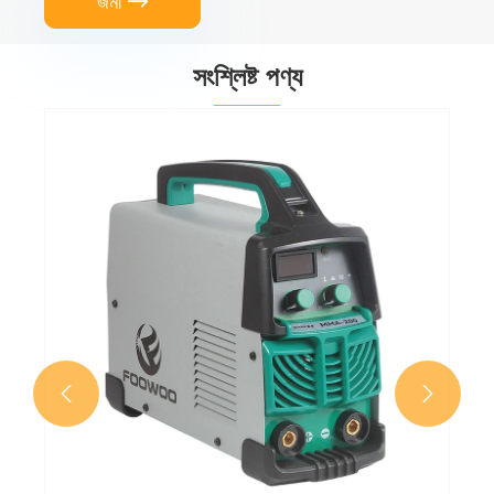
জমা

সংশ্লিষ্ট পণ্য

