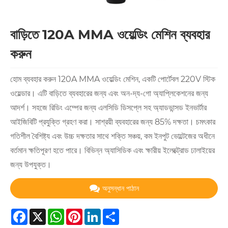
বাড়িতে 120A MMA ওয়েল্ডিং মেশিন ব্যবহার
করুন
হোম ব্যবহার করুন 120A MMA ওয়েল্ডিং মেশিন, একটি পোর্টেবল 220V স্টিক
ওয়েল্ডার। এটি বাড়িতে ব্যবহারের জন্য এবং অন-দ্য-গো অ্যাপ্লিকেশনের জন্য
আদর্শ। সহজে রিডিং এম্পের জন্য এলসিডি ডিসপ্লে সহ অ্যাডভান্সড ইনভার্টার
আইজিবিটি প্রযুক্তি গ্রহণ করা। সাশ্রয়ী ব্যবহারের জন্য 85% দক্ষতা। চমৎকার
গতিশীল বৈশিষ্ট্য এবং উচ্চ দক্ষতার সাথে শক্তি সঞ্চয়, কম ইনপুট ভোল্টেজের অধীনে
বর্তমান ক্ষতিপূরণ হতে পারে। বিভিন্ন অ্যাসিডিক এবং ক্ষারীয় ইলেক্ট্রোড ঢালাইয়ের
জন্য উপযুক্ত।
অনুসন্ধান পাঠান
Facebook
X
WhatsApp
Pinterest
LinkedIn
Share