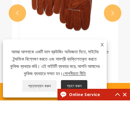


X
আমরা আপনাকে একটি ভাল ব্রাউজিং অভিজ্ঞতা দিতে, সাইটের
স্টিক ওয়েল্ডিং গ্লাভস কিভাবে নিরাপত্তা এবং কর্মক্ষমতা উন্নত
করে?
ট্র্যাফিক বিশ্লেষণ করতে এবং সামগ্রী ব্যক্তিগতকৃত করতে
কুকিজ ব্যবহার করি। এই সাইটটি ব্যবহার করে, আপনি আমাদের
আরো দেখুন >>
কুকিজ ব্যবহারে সম্মত হন।
গোপনীয়তা নীতি
প্রত্যাখ্যান করুন
গ্রহণ করুন




Online Service
আমাদের সম্পর্কে
পণ্য
খবর