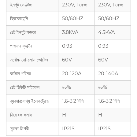
ইনপুট ভোল্টেজ
230V, 1 ফেজ
230V, 1 ফেজ
ফ্রিকোয়েন্সি
50/60HZ
50/60HZ
রেট ইনপুট ক্ষমতা
3.8KVA
4.5KVA
পাওয়ার ফ্যাক্টর
0.93
0.93
সর্বোচ্চ নো-লোড ভোল্টেজ
60V
60V
বর্তমান পরিসর
20-120A
20-140A
রেট ডিউটি ​​সাইকেল
৬০%
৬০%
ব্যবহারযোগ্য ইলেকট্রোড
1.6-3.2 মিমি
1.6-3.2 মিমি
নিরোধক ক্লাস
H
H
সুরক্ষা ডিগ্রী
IP21S
IP21S