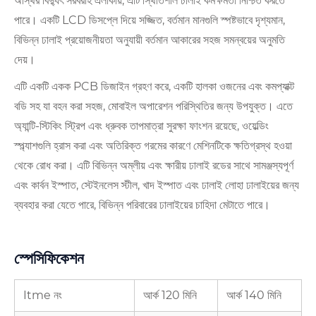
অস্থির বিদ্যুৎ সরবরাহ এলাকায়, এটি স্থিতিশীল ঢালাই কর্মক্ষমতা নিশ্চিত করতে
পারে। একটি LCD ডিসপ্লে দিয়ে সজ্জিত, বর্তমান মানগুলি স্পষ্টভাবে দৃশ্যমান,
বিভিন্ন ঢালাই প্রয়োজনীয়তা অনুযায়ী বর্তমান আকারের সহজ সমন্বয়ের অনুমতি
দেয়।
এটি একটি একক PCB ডিজাইন গ্রহণ করে, একটি হালকা ওজনের এবং কমপ্যাক্ট
বডি সহ যা বহন করা সহজ, মোবাইল অপারেশন পরিস্থিতির জন্য উপযুক্ত। এতে
অ্যান্টি-স্টিকিং স্ট্রিপ এবং ধ্রুবক তাপমাত্রা সুরক্ষা ফাংশন রয়েছে, ওয়েল্ডিং
স্প্ল্যাশগুলি হ্রাস করা এবং অতিরিক্ত গরমের কারণে মেশিনটিকে ক্ষতিগ্রস্থ হওয়া
থেকে রোধ করা। এটি বিভিন্ন অম্লীয় এবং ক্ষারীয় ঢালাই রডের সাথে সামঞ্জস্যপূর্ণ
এবং কার্বন ইস্পাত, স্টেইনলেস স্টীল, খাদ ইস্পাত এবং ঢালাই লোহা ঢালাইয়ের জন্য
ব্যবহার করা যেতে পারে, বিভিন্ন পরিবারের ঢালাইয়ের চাহিদা মেটাতে পারে।
স্পেসিফিকেশন
Itme নং
আর্ক 120 মিনি
আর্ক 140 মিনি