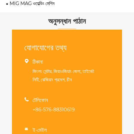
MIG MAG ওয়েল্ডিং মেশিন
অনুসন্ধান পাঠান
যোগাযোগের তথ্য

ঠিকানা
জিংলং সেন্টার, জিয়াওজিয়াং জেলা, তাইজৌ
সিটি, ঝেজিয়াং প্রদেশ, চীন

টেলিফোন
+86-576-88310619
ই-মেইল
