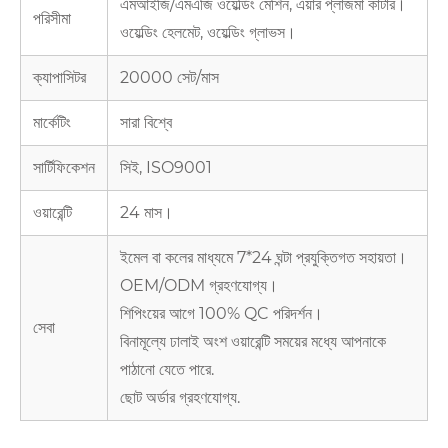
এমআইজি/এমএজি ওয়েল্ডিং মেশিন, এয়ার প্লাজমা কাটার।
পরিসীমা
ওয়েল্ডিং হেলমেট, ওয়েল্ডিং গ্লাভস।
ক্যাপাসিটর
20000 সেট/মাস
মার্কেটিং
সারা বিশ্বে
সার্টিফিকেশন
সিই, ISO9001
ওয়ারেন্টি
24 মাস।
ইমেল বা কলের মাধ্যমে 7*24 ঘন্টা প্রযুক্তিগত সহায়তা।
OEM/ODM গ্রহণযোগ্য।
শিপিংয়ের আগে 100% QC পরিদর্শন।
সেবা
বিনামূল্যে ঢালাই অংশ ওয়ারেন্টি সময়ের মধ্যে আপনাকে
পাঠানো যেতে পারে.
ছোট অর্ডার গ্রহণযোগ্য.